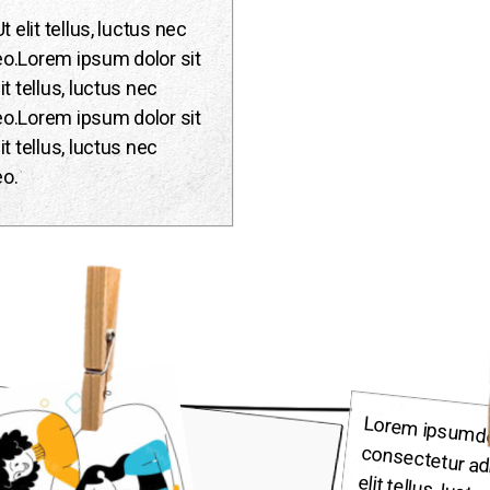
t elit tellus, luctus nec
leo.Lorem ipsum dolor sit
it tellus, luctus nec
leo.Lorem ipsum dolor sit
it tellus, luctus nec
eo.
Lorem ipsumdol
consectetur adipi
elit tellus,
ullamcorper mat