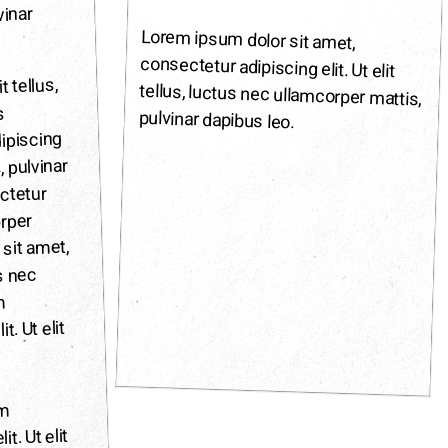
vinar
Lorem ipsum dolor sit amet,
consectetur adipiscing elit. Ut elit
tellus, luctus nec ullamcorper mattis,
t tellus,
s
pulvinar dapibus leo.
dipiscing
, pulvinar
ectetur
orper
 sit amet,
us nec
m
t. Ut elit
m
t. Ut elit