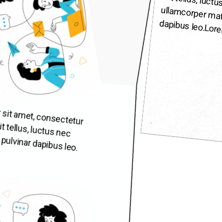
dapibus leo.
Lor
 sit amet, consectetur
 elit tellus, luctus nec
 pulvinar dapibus leo.