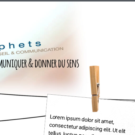
Lorem ipsum dolor sit amet,
consectetur adipiscing elit. Ut elit
tellus, luctus nec ullamcorper mattis,